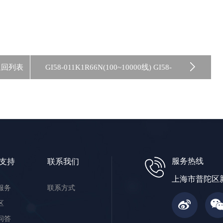
返回列表
GI58-011K1R66N(100~10000线) GI58-
011K1R6XN 差分TTL信号
服务热线
支持
联系我们
上海市普陀区新
服务
联系方式
区
问答