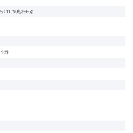
分TTL/集电极开路
c）空载