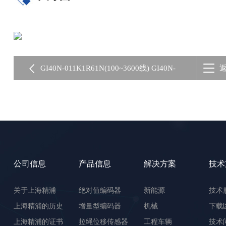
GI40N-011K1R61N(100~3600线) GI40N-
011K1R65N 推挽HTL信号
公司信息
产品信息
解决方案
技术
关于上海精浦
绝对值编码器
新能源
技术
上海精浦的历史
增量型编码器
机械
下载
上海精浦的证书
拉绳位移传感器
工程车辆
技术