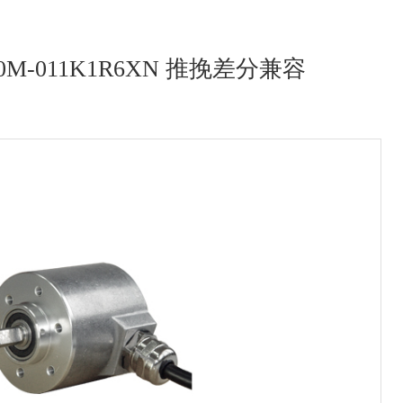
GI40M-011K1R6XN 推挽差分兼容