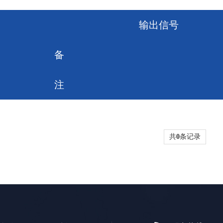
输出信号
备
注
共
0
条记录