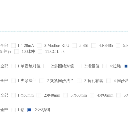
全部
1:4-20mA
2:Modbus RTU
3:SSI
4:RS485
5:
9:并行
10:脉冲
11:CC-Link
全部
1:单圈绝对值
2:多圈绝对值
3:增量值
4:拉绳
全部
1:夹紧法兰
2:夹紧同步法兰
3:盲孔轴套
4:同步
全部
1:Φ38mm
2:Φ40mm
3:Φ50mm
4:Φ60mm
5:
全部
1:铝
2:不锈钢