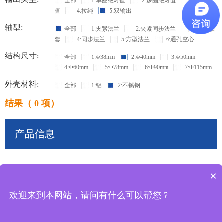
全部
1:单圈绝对值
2:多圈绝对值
3:增量
值
4:拉绳
5:双输出
轴型:
全部
1:夹紧法兰
2:夹紧同步法兰
3:盲孔轴
套
4:同步法兰
5:方型法兰
6:通孔空心
结构尺寸:
全部
1:Φ38mm
2:Φ40mm
3:Φ50mm
4:Φ60mm
5:Φ78mm
6:Φ90mm
7:Φ115mm
外壳材料:
全部
1:铝
2:不锈钢
结果（ 0 项）
产品信息
×
共
0
条记录
欢迎来到本网站，请问有什么可以帮您？