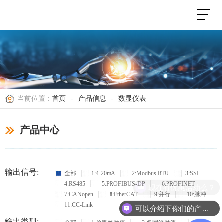
当前位置：
首页
-
产品信息
-
数显仪表
产品中心
输出信号:
全部
1:4-20mA
2:Modbus RTU
3:SSI
4:RS485
5:PROFIBUS-DP
6:PROFINET
现在有优惠活动么？
7:CANopen
8:EtherCAT
9:并行
10:脉冲
11:CC-Link
可以介绍下你们的产品么？
输出类型: