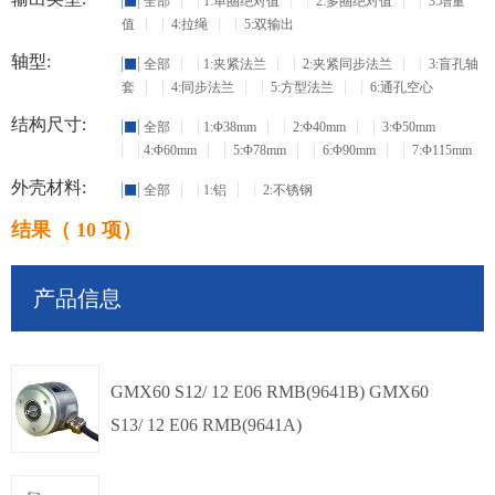
全部
1:单圈绝对值
2:多圈绝对值
3:增量
值
4:拉绳
5:双输出
轴型:
全部
1:夹紧法兰
2:夹紧同步法兰
3:盲孔轴
套
4:同步法兰
5:方型法兰
6:通孔空心
结构尺寸:
全部
1:Φ38mm
2:Φ40mm
3:Φ50mm
4:Φ60mm
5:Φ78mm
6:Φ90mm
7:Φ115mm
外壳材料:
全部
1:铝
2:不锈钢
结果（ 10 项）
产品信息
GMX60 S12/ 12 E06 RMB(9641B) GMX60
S13/ 12 E06 RMB(9641A)