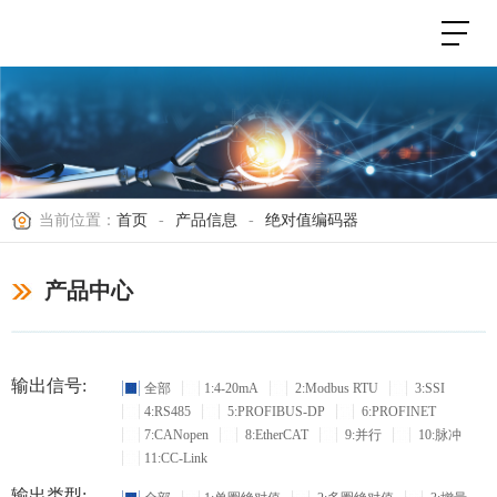
当前位置：
首页
-
产品信息
-
绝对值编码器
产品中心
输出信号:
全部
1:4-20mA
2:Modbus RTU
3:SSI
4:RS485
5:PROFIBUS-DP
6:PROFINET
7:CANopen
8:EtherCAT
9:并行
10:脉冲
11:CC-Link
输出类型: