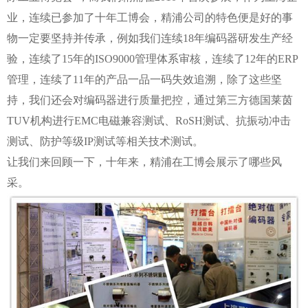
业，连续已参加了十年工博会，精浦公司的特色便是好的事
物一定要坚持并传承，例如我们连续18年编码器研发生产经
验，连续了15年的ISO9000管理体系审核，连续了12年的ERP
管理，连续了11年的产品一品一码失效追溯，除了这些坚
持，我们还会对编码器进行质量把控，通过第三方德国莱茵
TUV机构进行EMC电磁兼容测试、RoSH测试、抗振动冲击
测试、防护等级IP测试等相关技术测试。
让我们来回顾一下，十年来，精浦在工博会展示了哪些风
采。