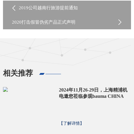
2019公司越南行旅游提前通知
2020打击假冒伪劣产品正式声明
相关推荐
2024年11月26-29日，上海精浦机
电邀您莅临参观bauma CHINA
【了解详情】