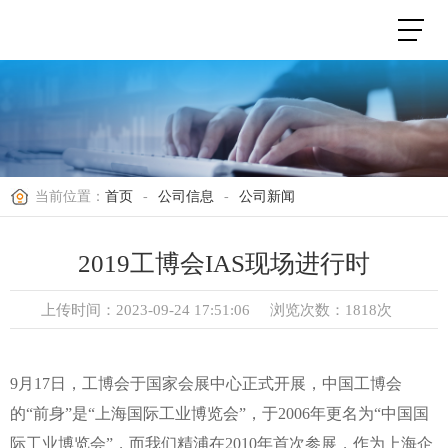
当前位置：
首页
-
公司信息
-
公司新闻
2019工博会IAS现场进行时
上传时间：2023-09-24 17:51:06
浏览次数：1818次
9月17日，工博会于国家会展中心正式开展，中国工博会
的“前身”是“上海国际工业博览会”，于2006年更名为“中国国
际工业博览会”，而我们精浦在2010年首次参展，作为上海企