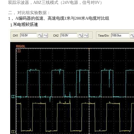
双踪示波器，ABZ三线模式（24V电源，信号对0V）
对比组实验数据：
二，
A
编码器的低速、高速电缆
1
米与
200
米
A
电缆对比组
1，