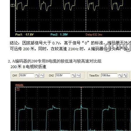
A
编码器的
200
专用
B
电缆的较低速与较高速对比组
2,