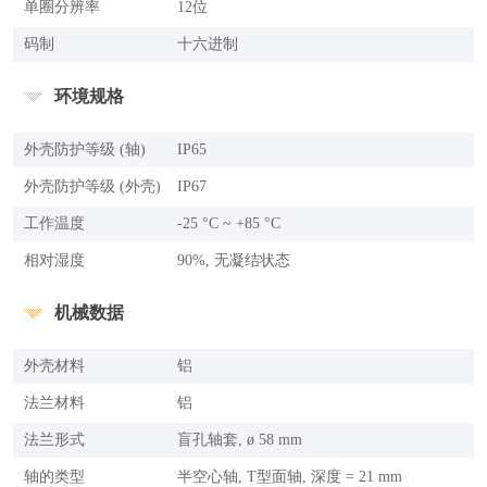
单圈分辨率
12位
码制
十六进制
环境规格
外壳防护等级 (轴)
IP65
外壳防护等级 (外壳)
IP67
工作温度
-25 °C ~ +85 °C
相对湿度
90%, 无凝结状态
机械数据
外壳材料
铝
法兰材料
铝
法兰形式
盲孔轴套, ø 58 mm
轴的类型
半空心轴, T型面轴, 深度 = 21 mm