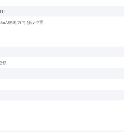
RTU
20mA微调,方向,预设位置
）空载