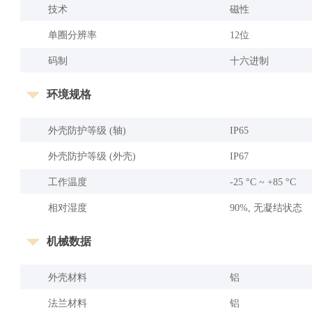
技术
磁性
单圈分辨率
12位
码制
十六进制
环境规格
外壳防护等级 (轴)
IP65
外壳防护等级 (外壳)
IP67
工作温度
-25 °C ~ +85 °C
相对湿度
90%, 无凝结状态
机械数据
外壳材料
铝
法兰材料
铝