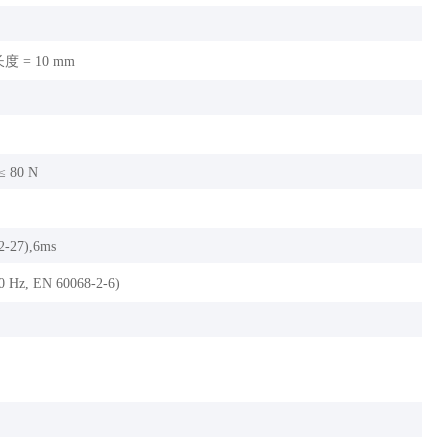
度 = 10 mm
≤ 80 N
2-27),6ms
00 Hz, EN 60068-2-6)