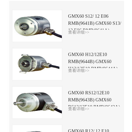
GMX60 S12/ 12 E06
RMB(9641B) GMX60 S13/
12 E06 RMB(9641A)
查看详细>>
GMX60 H12/12E10
RMB(9644B) GMX60
H13/12E10 RMB(9644A)
查看详细>>
GMX60 RS12/12E10
RMB(9643B) GMX60
RS13/12E10 RMB(9643A)
查看详细>>
GMX60 R12/ 12 E10