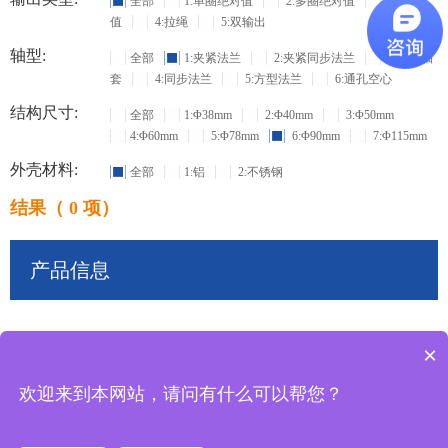
全部
1:单圈绝对值
2:多圈绝对值
3:增量
值
4:拉绳
5:双输出
轴型:
全部
1:夹紧法兰
2:夹紧同步法兰
3:盲孔轴
套
4:同步法兰
5:方型法兰
6:通孔空心
结构尺寸:
全部
1:Φ38mm
2:Φ40mm
3:Φ50mm
4:Φ60mm
5:Φ78mm
6:Φ90mm
7:Φ115mm
外壳材料:
全部
1:铝
2:不锈钢
结果（ 0 项）
产品信息
×
共
0
条记录
欢迎来到本网站，请问有什么可以帮您？