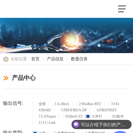
当前位置：
首页
-
产品信息
-
数显仪表
产品中心
输出信号:
全部
1:4-20mA
2:Modbus RTU
3:SSI
4:RS485
5:PROFIBUS-DP
6:PROFINET
7:CANopen
8:EtherCAT
9:并行
10:脉冲
11:CC-Link
可以介绍下你们的产品么？
输出类型: