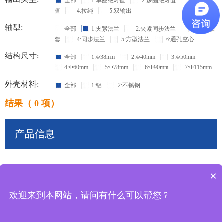
全部
1:单圈绝对值
2:多圈绝对值
3:增量
值
4:拉绳
5:双输出
轴型:
全部
1:夹紧法兰
2:夹紧同步法兰
3:盲孔轴
套
4:同步法兰
5:方型法兰
6:通孔空心
结构尺寸:
全部
1:Φ38mm
2:Φ40mm
3:Φ50mm
4:Φ60mm
5:Φ78mm
6:Φ90mm
7:Φ115mm
外壳材料:
全部
1:铝
2:不锈钢
结果（ 0 项）
产品信息
×
共
0
条记录
欢迎来到本网站，请问有什么可以帮您？