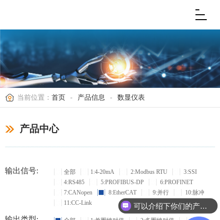
当前位置：
首页
-
产品信息
-
数显仪表
产品中心
输出信号:
全部
1:4-20mA
2:Modbus RTU
3:SSI
4:RS485
5:PROFIBUS-DP
6:PROFINET
7:CANopen
8:EtherCAT
9:并行
10:脉冲
11:CC-Link
可以介绍下你们的产品么？
输出类型: