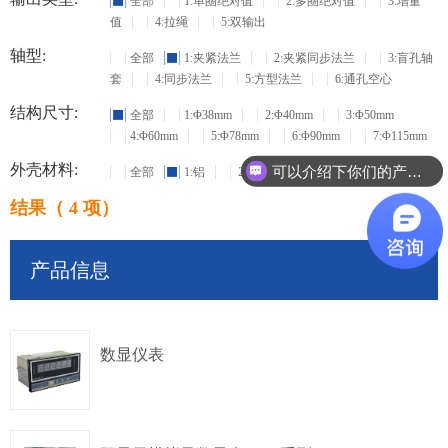
全部
1:单圈绝对值
2:多圈绝对值
3:增量
值
4:拉绳
5:双输出
轴型:
全部
1:夹紧法兰
2:夹紧同步法兰
3:盲孔轴
套
4:同步法兰
5:方型法兰
6:通孔空心
结构尺寸:
全部
1:Φ38mm
2:Φ40mm
3:Φ50mm
4:Φ60mm
5:Φ78mm
6:Φ90mm
7:Φ115mm
外壳材料:
可以介绍下你们的产品么？
全部
1:铝
2:不锈钢
结果（ 4 项）
产品信息
数显仪表