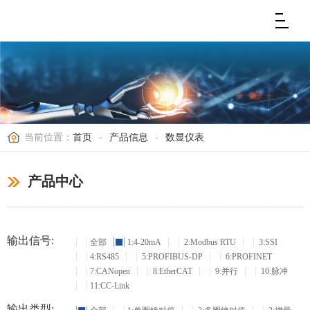
当前位置：
首页
-
产品信息
-
数显仪表
产品中心
输出信号:
全部
1:4-20mA
2:Modbus RTU
3:SSI
4:RS485
5:PROFIBUS-DP
6:PROFINET
7:CANopen
8:EtherCAT
9:并行
10:脉冲
11:CC-Link
输出类型: