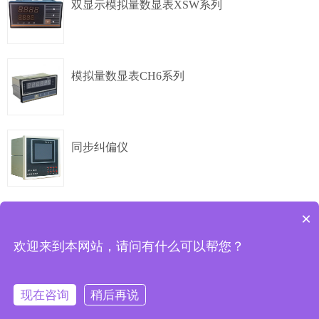
单圈绝对值
4-20mA
双显示模拟量数显表XSW系列
夹紧法兰,
Φ38mm
多圈绝对值
4-20mA
模拟量数显表CH6系列
夹紧法兰,
Φ60mm
多圈绝对值
4-20mA
同步纠偏仪
夹紧法兰,
Φ60mm
单圈绝对值
4-20mA
×
共
4
条记录
首页
上页
1
下页
尾页
欢迎来到本网站，请问有什么可以帮您？
夹紧法兰,
Φ38mm
现在咨询
稍后再说
Copyright © 上海精浦机电有限公司
备案号：沪ICP备11022285号-1