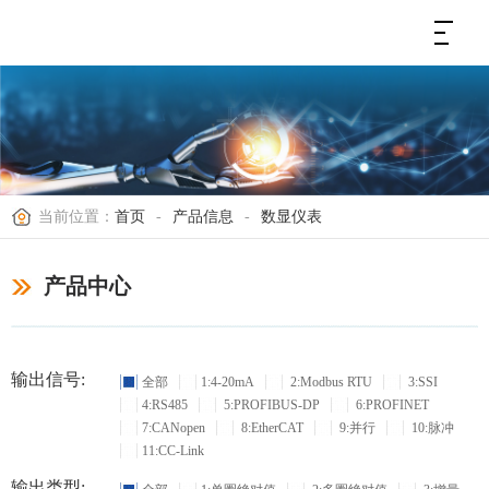
当前位置：
首页
-
产品信息
-
数显仪表
产品中心
输出信号:
全部
1:4-20mA
2:Modbus RTU
3:SSI
4:RS485
5:PROFIBUS-DP
6:PROFINET
7:CANopen
8:EtherCAT
9:并行
10:脉冲
11:CC-Link
输出类型: