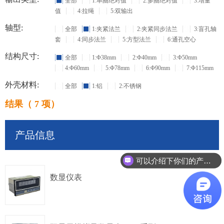
全部
1:单圈绝对值
2:多圈绝对值
3:增量
值
4:拉绳
5:双输出
轴型:
全部
1:夹紧法兰
2:夹紧同步法兰
3:盲孔轴
套
4:同步法兰
5:方型法兰
6:通孔空心
结构尺寸:
全部
1:Φ38mm
2:Φ40mm
3:Φ50mm
4:Φ60mm
5:Φ78mm
6:Φ90mm
7:Φ115mm
外壳材料:
全部
1:铝
2:不锈钢
结果（ 7 项）
产品信息
可以介绍下你们的产品么？
数显仪表