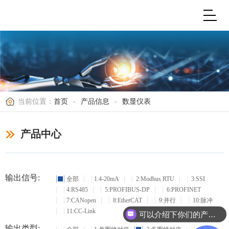
当前位置：
首页
-
产品信息
-
数显仪表
产品中心
输出信号:
全部
1:4-20mA
2:Modbus RTU
3:SSI
4:RS485
5:PROFIBUS-DP
6:PROFINET
7:CANopen
8:EtherCAT
9:并行
10:脉冲
11:CC-Link
可以介绍下你们的产品么？
输出类型: