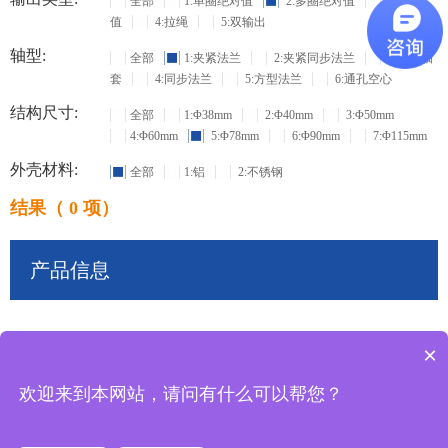
全部
1:单圈绝对值
2:多圈绝对值
3:增量
值
4:拉绳
5:双输出
轴型:
全部
1:夹紧法兰
2:夹紧同步法兰
3:盲孔轴
套
4:同步法兰
5:方型法兰
6:通孔空心
结构尺寸:
全部
1:Φ38mm
2:Φ40mm
3:Φ50mm
4:Φ60mm
5:Φ78mm
6:Φ90mm
7:Φ115mm
外壳材料:
全部
1:铝
2:不锈钢
结果（ 0 项）
产品信息
×
共
0
条记录
欢迎来到本网站，请问有什么可以帮您？