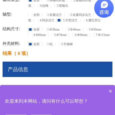
全部
1:单圈绝对值
2:多圈绝对值
3:增量
值
4:拉绳
5:双输出
轴型:
全部
1:夹紧法兰
2:夹紧同步法兰
3:盲孔轴
套
4:同步法兰
5:方型法兰
6:通孔空心
结构尺寸:
全部
1:Φ38mm
2:Φ40mm
3:Φ50mm
4:Φ60mm
5:Φ78mm
6:Φ90mm
7:Φ115mm
外壳材料:
全部
1:铝
2:不锈钢
结果（ 0 项）
产品信息
×
共
0
条记录
欢迎来到本网站，请问有什么可以帮您？