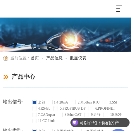
当前位置：
首页
-
产品信息
-
数显仪表
产品中心
输出信号:
全部
1:4-20mA
2:Modbus RTU
3:SSI
4:RS485
5:PROFIBUS-DP
6:PROFINET
7:CANopen
8:EtherCAT
9:并行
10:脉冲
11:CC-Link
可以介绍下你们的产品么？
输出类型: