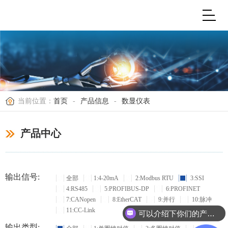
当前位置：
首页
-
产品信息
-
数显仪表
产品中心
输出信号:
全部
1:4-20mA
2:Modbus RTU
3:SSI
4:RS485
5:PROFIBUS-DP
6:PROFINET
7:CANopen
8:EtherCAT
9:并行
10:脉冲
11:CC-Link
可以介绍下你们的产品么？
输出类型: