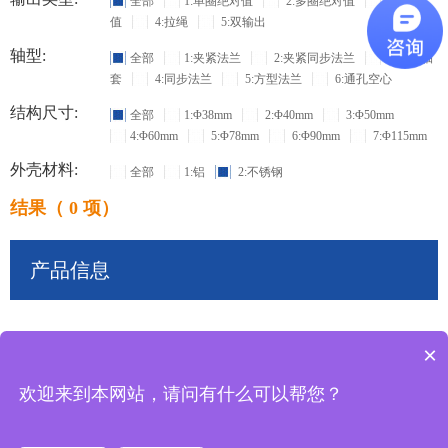
全部
1:单圈绝对值
2:多圈绝对值
3:增量
值
4:拉绳
5:双输出
轴型:
全部
1:夹紧法兰
2:夹紧同步法兰
3:盲孔轴
套
4:同步法兰
5:方型法兰
6:通孔空心
结构尺寸:
全部
1:Φ38mm
2:Φ40mm
3:Φ50mm
4:Φ60mm
5:Φ78mm
6:Φ90mm
7:Φ115mm
外壳材料:
全部
1:铝
2:不锈钢
结果（ 0 项）
产品信息
×
共
0
条记录
欢迎来到本网站，请问有什么可以帮您？