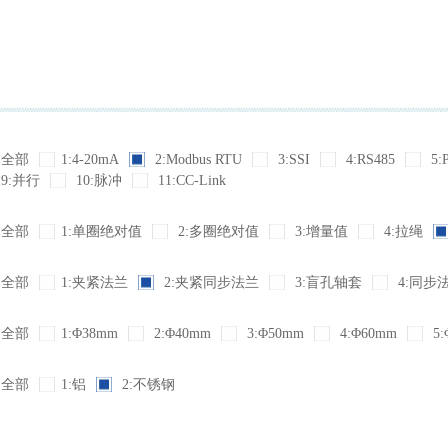
全部
1:4-20mA
2:Modbus RTU
3:SSI
4:RS485
5:
9:并行
10:脉冲
11:CC-Link
全部
1:单圈绝对值
2:多圈绝对值
3:增量值
4:拉绳
全部
1:夹紧法兰
2:夹紧同步法兰
3:盲孔轴套
4:同步
全部
1:Φ38mm
2:Φ40mm
3:Φ50mm
4:Φ60mm
5:
全部
1:铝
2:不锈钢