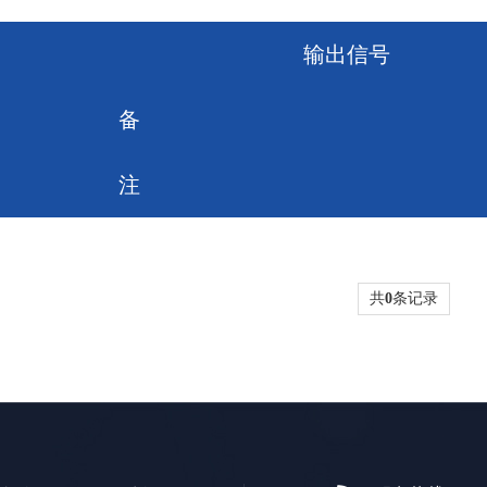
输出信号
备
注
共
0
条记录