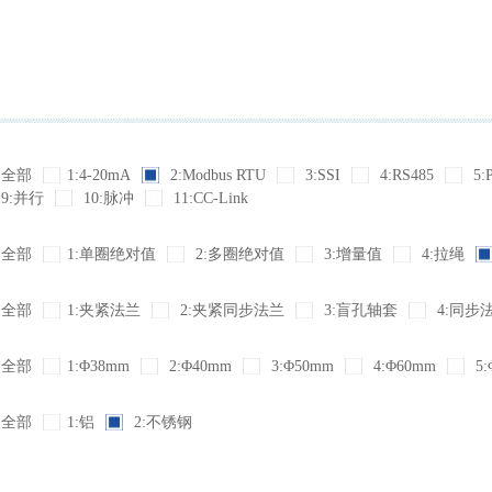
全部
1:4-20mA
2:Modbus RTU
3:SSI
4:RS485
5:
9:并行
10:脉冲
11:CC-Link
全部
1:单圈绝对值
2:多圈绝对值
3:增量值
4:拉绳
全部
1:夹紧法兰
2:夹紧同步法兰
3:盲孔轴套
4:同步
全部
1:Φ38mm
2:Φ40mm
3:Φ50mm
4:Φ60mm
5:
全部
1:铝
2:不锈钢