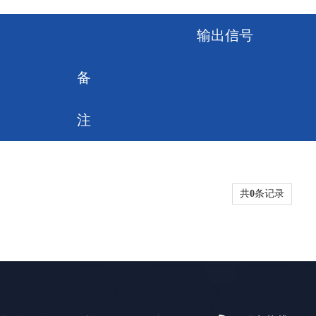
输出信号
备
注
共
0
条记录