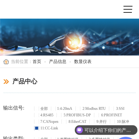
当前位置：
首页
-
产品信息
-
数显仪表
产品中心
输出信号:
全部
1:4-20mA
2:Modbus RTU
3:SSI
4:RS485
5:PROFIBUS-DP
6:PROFINET
7:CANopen
8:EtherCAT
9:并行
10:脉冲
11:CC-Link
可以介绍下你们的产品么？
输出类型: