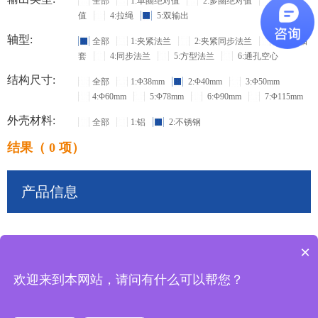
全部
1:单圈绝对值
2:多圈绝对值
3:增量
值
4:拉绳
5:双输出
轴型:
全部
1:夹紧法兰
2:夹紧同步法兰
3:盲孔轴
套
4:同步法兰
5:方型法兰
6:通孔空心
结构尺寸:
全部
1:Φ38mm
2:Φ40mm
3:Φ50mm
4:Φ60mm
5:Φ78mm
6:Φ90mm
7:Φ115mm
外壳材料:
全部
1:铝
2:不锈钢
结果（ 0 项）
产品信息
×
共
0
条记录
欢迎来到本网站，请问有什么可以帮您？