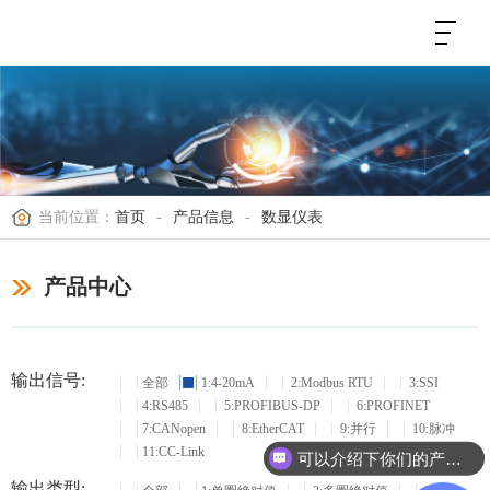
当前位置：
首页
-
产品信息
-
数显仪表
产品中心
输出信号:
全部
1:4-20mA
2:Modbus RTU
3:SSI
4:RS485
5:PROFIBUS-DP
6:PROFINET
7:CANopen
8:EtherCAT
9:并行
10:脉冲
11:CC-Link
可以介绍下你们的产品么？
输出类型: