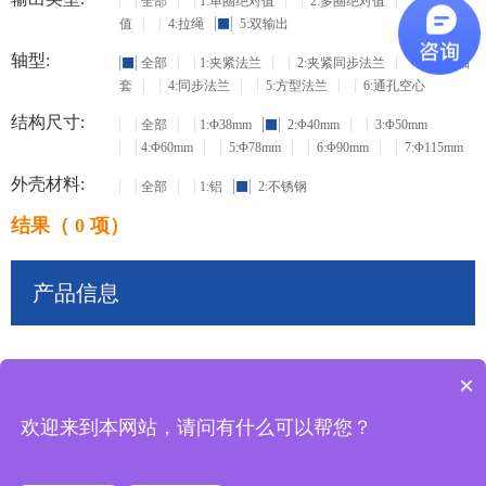
全部
1:单圈绝对值
2:多圈绝对值
3:增量
值
4:拉绳
5:双输出
轴型:
全部
1:夹紧法兰
2:夹紧同步法兰
3:盲孔轴
套
4:同步法兰
5:方型法兰
6:通孔空心
结构尺寸:
全部
1:Φ38mm
2:Φ40mm
3:Φ50mm
4:Φ60mm
5:Φ78mm
6:Φ90mm
7:Φ115mm
外壳材料:
全部
1:铝
2:不锈钢
结果（ 0 项）
产品信息
×
共
0
条记录
欢迎来到本网站，请问有什么可以帮您？