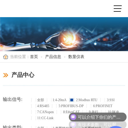
当前位置：
首页
-
产品信息
-
数显仪表
产品中心
输出信号:
全部
1:4-20mA
2:Modbus RTU
3:SSI
4:RS485
5:PROFIBUS-DP
6:PROFINET
7:CANopen
8:EtherCAT
9:并行
10:脉冲
可以介绍下你们的产品么？
11:CC-Link
有技术参数，可以帮忙选型吗？
输出类型: