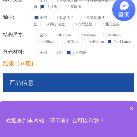
全部
1:单圈绝对值
2:多圈绝对值
3:增量
值
4:拉绳
5:双输出
轴型:
全部
1:夹紧法兰
2:夹紧同步法兰
3:盲孔轴
套
4:同步法兰
5:方型法兰
6:通孔空心
结构尺寸:
全部
1:Φ38mm
2:Φ40mm
3:Φ50mm
4:Φ60mm
5:Φ78mm
6:Φ90mm
7:Φ115mm
外壳材料:
全部
1:铝
2:不锈钢
结果（ 0 项）
产品信息
×
共
0
条记录
欢迎来到本网站，请问有什么可以帮您？