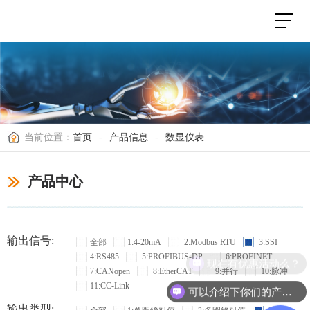
当前位置：
首页
-
产品信息
-
数显仪表
产品中心
输出信号:
全部
1:4-20mA
2:Modbus RTU
3:SSI
4:RS485
5:PROFIBUS-DP
6:PROFINET
现在有优惠活动么？
7:CANopen
8:EtherCAT
9:并行
10:脉冲
11:CC-Link
可以介绍下你们的产品么？
输出类型: