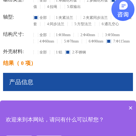
全部
1:单圈绝对值
2:多圈绝对值
3:增量
值
4:拉绳
5:双输出
轴型:
全部
1:夹紧法兰
2:夹紧同步法兰
3:盲孔轴
套
4:同步法兰
5:方型法兰
6:通孔空心
结构尺寸:
全部
1:Φ38mm
2:Φ40mm
3:Φ50mm
4:Φ60mm
5:Φ78mm
6:Φ90mm
7:Φ115mm
外壳材料:
全部
1:铝
2:不锈钢
结果（ 0 项）
产品信息
×
共
0
条记录
欢迎来到本网站，请问有什么可以帮您？