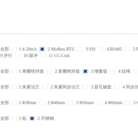
全部
1:4-20mA
2:Modbus RTU
3:SSI
4:RS485
5:
9:并行
10:脉冲
11:CC-Link
全部
1:单圈绝对值
2:多圈绝对值
3:增量值
4:拉绳
全部
1:夹紧法兰
2:夹紧同步法兰
3:盲孔轴套
4:同步
全部
1:Φ38mm
2:Φ40mm
3:Φ50mm
4:Φ60mm
5:
全部
1:铝
2:不锈钢