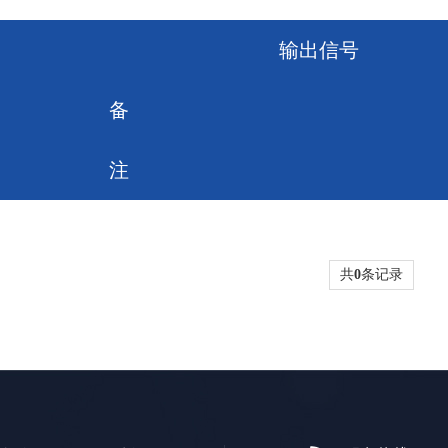
输出信号
备
注
共
0
条记录