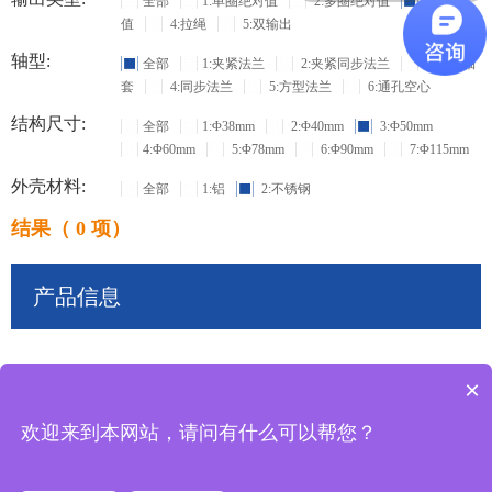
全部
1:单圈绝对值
2:多圈绝对值
3:增量
值
4:拉绳
5:双输出
轴型:
全部
1:夹紧法兰
2:夹紧同步法兰
3:盲孔轴
套
4:同步法兰
5:方型法兰
6:通孔空心
结构尺寸:
全部
1:Φ38mm
2:Φ40mm
3:Φ50mm
4:Φ60mm
5:Φ78mm
6:Φ90mm
7:Φ115mm
外壳材料:
全部
1:铝
2:不锈钢
结果（ 0 项）
产品信息
×
共
0
条记录
欢迎来到本网站，请问有什么可以帮您？