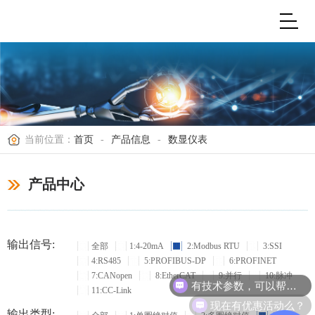
当前位置：
首页
-
产品信息
-
数显仪表
产品中心
输出信号:
全部
1:4-20mA
2:Modbus RTU
3:SSI
4:RS485
5:PROFIBUS-DP
6:PROFINET
7:CANopen
8:EtherCAT
9:并行
10:脉冲
有技术参数，可以帮忙选型吗？
11:CC-Link
现在有优惠活动么？
输出类型: