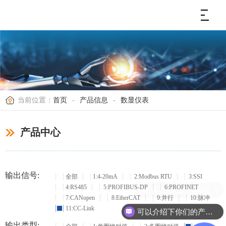
当前位置：
首页
-
产品信息
-
数显仪表
产品中心
输出信号:
全部
1:4-20mA
2:Modbus RTU
3:SSI
4:RS485
5:PROFIBUS-DP
6:PROFINET
现在有优惠活动么？
7:CANopen
8:EtherCAT
9:并行
10:脉冲
11:CC-Link
可以介绍下你们的产品么？
输出类型: