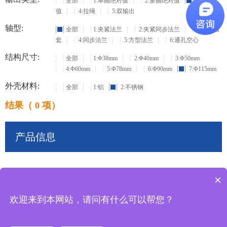
全部
1:单圈绝对值
2:多圈绝对值
3:增量
值
4:拉绳
5:双输出
轴型:
全部
1:夹紧法兰
2:夹紧同步法兰
3:盲孔轴
套
4:同步法兰
5:方型法兰
6:通孔空心
结构尺寸:
全部
1:Φ38mm
2:Φ40mm
3:Φ50mm
4:Φ60mm
5:Φ78mm
6:Φ90mm
7:Φ115mm
外壳材料:
全部
1:铝
2:不锈钢
结果（ 0 项）
产品信息
×
共
0
条记录
欢迎来到本网站，请问有什么可以帮您？