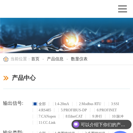
当前位置：
首页
-
产品信息
-
数显仪表
产品中心
输出信号:
全部
1:4-20mA
2:Modbus RTU
3:SSI
4:RS485
5:PROFIBUS-DP
6:PROFINET
7:CANopen
8:EtherCAT
9:并行
10:脉冲
11:CC-Link
可以介绍下你们的产品么？
输出类型: