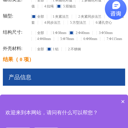
全部
1:单圈绝对值
2:多圈绝对值
3:增量
值
4:拉绳
5:双输出
轴型:
全部
1:夹紧法兰
2:夹紧同步法兰
3:盲孔轴
套
4:同步法兰
5:方型法兰
6:通孔空心
结构尺寸:
全部
1:Φ38mm
2:Φ40mm
3:Φ50mm
4:Φ60mm
5:Φ78mm
6:Φ90mm
7:Φ115mm
外壳材料:
全部
1:铝
2:不锈钢
结果（ 0 项）
产品信息
×
共
0
条记录
欢迎来到本网站，请问有什么可以帮您？