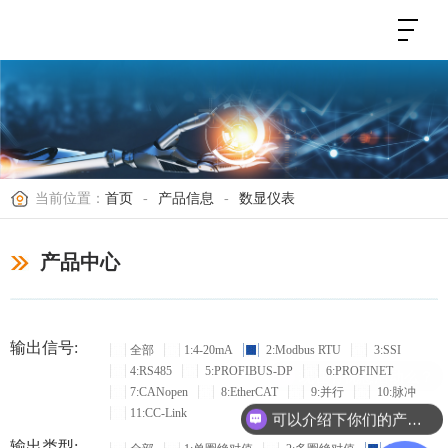
当前位置：
首页
-
产品信息
-
数显仪表
产品中心
输出信号:
全部
1:4-20mA
2:Modbus RTU
3:SSI
4:RS485
5:PROFIBUS-DP
6:PROFINET
现在有优惠活动么？
7:CANopen
8:EtherCAT
9:并行
10:脉冲
11:CC-Link
可以介绍下你们的产品么？
输出类型: