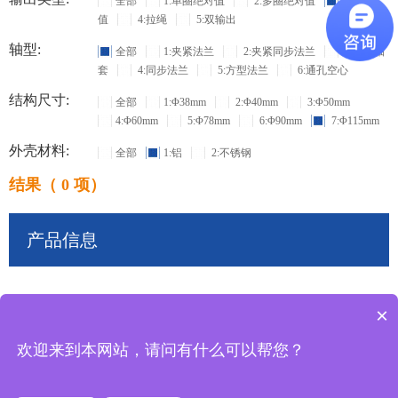
全部
1:单圈绝对值
2:多圈绝对值
3:增量
值
4:拉绳
5:双输出
轴型:
全部
1:夹紧法兰
2:夹紧同步法兰
3:盲孔轴
套
4:同步法兰
5:方型法兰
6:通孔空心
结构尺寸:
全部
1:Φ38mm
2:Φ40mm
3:Φ50mm
4:Φ60mm
5:Φ78mm
6:Φ90mm
7:Φ115mm
外壳材料:
全部
1:铝
2:不锈钢
结果（ 0 项）
产品信息
×
共
0
条记录
欢迎来到本网站，请问有什么可以帮您？