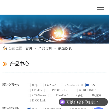
当前位置：
首页
-
产品信息
-
数显仪表
产品中心
输出信号:
全部
1:4-20mA
2:Modbus RTU
3:SSI
4:RS485
5:PROFIBUS-DP
6:PROFINET
7:CANopen
8:EtherCAT
9:并行
10:脉冲
11:CC-Link
可以介绍下你们的产品么？
输出类型: