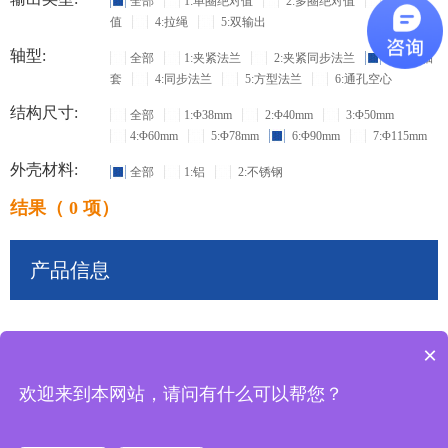
全部
1:单圈绝对值
2:多圈绝对值
3:增量
值
4:拉绳
5:双输出
轴型:
全部
1:夹紧法兰
2:夹紧同步法兰
3:盲孔轴
套
4:同步法兰
5:方型法兰
6:通孔空心
结构尺寸:
全部
1:Φ38mm
2:Φ40mm
3:Φ50mm
4:Φ60mm
5:Φ78mm
6:Φ90mm
7:Φ115mm
外壳材料:
全部
1:铝
2:不锈钢
结果（ 0 项）
产品信息
×
共
0
条记录
欢迎来到本网站，请问有什么可以帮您？