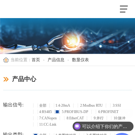
当前位置：
首页
-
产品信息
-
数显仪表
产品中心
输出信号:
全部
1:4-20mA
2:Modbus RTU
3:SSI
4:RS485
5:PROFIBUS-DP
6:PROFINET
现在有优惠活动么？
7:CANopen
8:EtherCAT
9:并行
10:脉冲
11:CC-Link
可以介绍下你们的产品么？
输出类型: