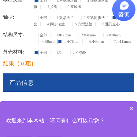
全部
1:单圈绝对值
2:多圈绝对值
3:增量
值
4:拉绳
5:双输出
轴型:
全部
1:夹紧法兰
2:夹紧同步法兰
3:盲孔轴
套
4:同步法兰
5:方型法兰
6:通孔空心
结构尺寸:
全部
1:Φ38mm
2:Φ40mm
3:Φ50mm
4:Φ60mm
5:Φ78mm
6:Φ90mm
7:Φ115mm
外壳材料:
全部
1:铝
2:不锈钢
结果（ 0 项）
产品信息
×
共
0
条记录
欢迎来到本网站，请问有什么可以帮您？