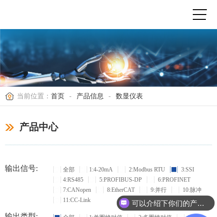
当前位置：
首页
-
产品信息
-
数显仪表
产品中心
输出信号:
全部
1:4-20mA
2:Modbus RTU
3:SSI
4:RS485
5:PROFIBUS-DP
6:PROFINET
7:CANopen
8:EtherCAT
9:并行
10:脉冲
11:CC-Link
可以介绍下你们的产品么？
输出类型: