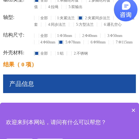
全部
1:单圈绝对值
2:多圈绝对值
3:增量
值
4:拉绳
5:双输出
轴型:
全部
1:夹紧法兰
2:夹紧同步法兰
3:盲孔轴
套
4:同步法兰
5:方型法兰
6:通孔空心
结构尺寸:
全部
1:Φ38mm
2:Φ40mm
3:Φ50mm
4:Φ60mm
5:Φ78mm
6:Φ90mm
7:Φ115mm
外壳材料:
全部
1:铝
2:不锈钢
结果（ 0 项）
产品信息
×
共
0
条记录
欢迎来到本网站，请问有什么可以帮您？