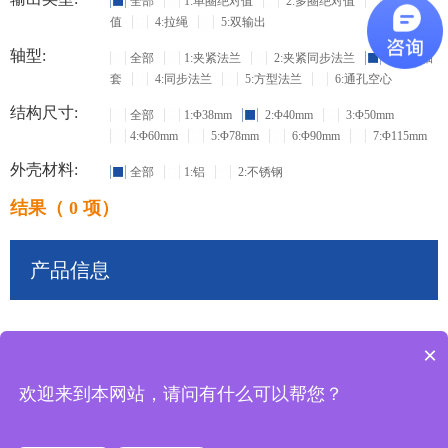
全部
1:单圈绝对值
2:多圈绝对值
3:增量
值
4:拉绳
5:双输出
轴型:
全部
1:夹紧法兰
2:夹紧同步法兰
3:盲孔轴
套
4:同步法兰
5:方型法兰
6:通孔空心
结构尺寸:
全部
1:Φ38mm
2:Φ40mm
3:Φ50mm
4:Φ60mm
5:Φ78mm
6:Φ90mm
7:Φ115mm
外壳材料:
全部
1:铝
2:不锈钢
结果（ 0 项）
产品信息
×
共
0
条记录
欢迎来到本网站，请问有什么可以帮您？