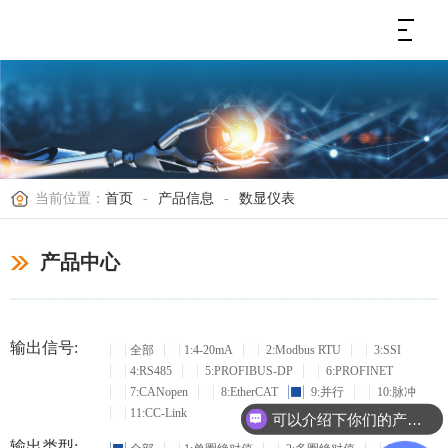
当前位置：
首页
-
产品信息
-
数显仪表
产品中心
输出信号:
全部
1:4-20mA
2:Modbus RTU
3:SSI
4:RS485
5:PROFIBUS-DP
6:PROFINET
7:CANopen
8:EtherCAT
9:并行
10:脉冲
11:CC-Link
可以介绍下你们的产品么？
输出类型: