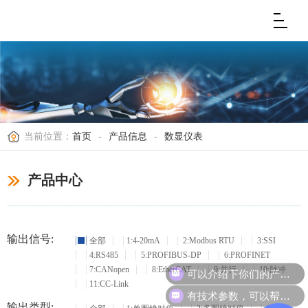
当前位置：
首页
-
产品信息
-
数显仪表
产品中心
输出信号:
全部
1:4-20mA
2:Modbus RTU
3:SSI
4:RS485
5:PROFIBUS-DP
6:PROFINET
可以介绍下你们的产品么？
7:CANopen
8:EtherCAT
9:并行
10:脉冲
11:CC-Link
有技术参数，可以帮忙选型吗？
输出类型: