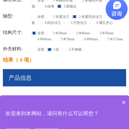
全部
1:单圈绝对值
2:多圈绝对值
3:增量
值
4:拉绳
5:双输出
轴型:
全部
1:夹紧法兰
2:夹紧同步法兰
3:盲孔轴
套
4:同步法兰
5:方型法兰
6:通孔空心
结构尺寸:
全部
1:Φ38mm
2:Φ40mm
3:Φ50mm
4:Φ60mm
5:Φ78mm
6:Φ90mm
7:Φ115mm
外壳材料:
全部
1:铝
2:不锈钢
结果（ 0 项）
产品信息
×
共
0
条记录
欢迎来到本网站，请问有什么可以帮您？