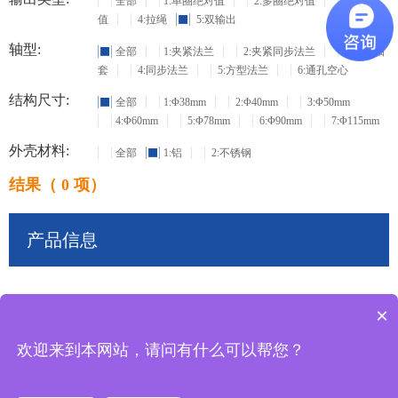
全部
1:单圈绝对值
2:多圈绝对值
3:增量
值
4:拉绳
5:双输出
轴型:
全部
1:夹紧法兰
2:夹紧同步法兰
3:盲孔轴
套
4:同步法兰
5:方型法兰
6:通孔空心
结构尺寸:
全部
1:Φ38mm
2:Φ40mm
3:Φ50mm
4:Φ60mm
5:Φ78mm
6:Φ90mm
7:Φ115mm
外壳材料:
全部
1:铝
2:不锈钢
结果（ 0 项）
产品信息
×
共
0
条记录
欢迎来到本网站，请问有什么可以帮您？