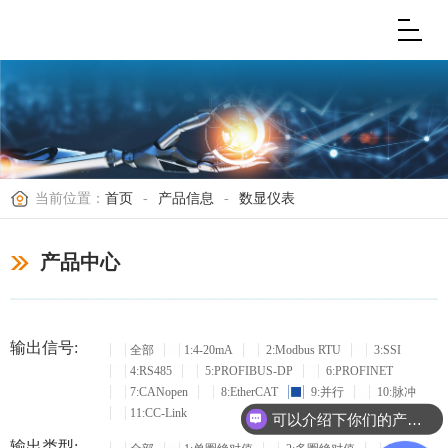
当前位置：
首页
-
产品信息
-
数显仪表
产品中心
输出信号:
全部
1:4-20mA
2:Modbus RTU
3:SSI
4:RS485
5:PROFIBUS-DP
6:PROFINET
7:CANopen
8:EtherCAT
9:并行
10:脉冲
11:CC-Link
可以介绍下你们的产品么？
输出类型: