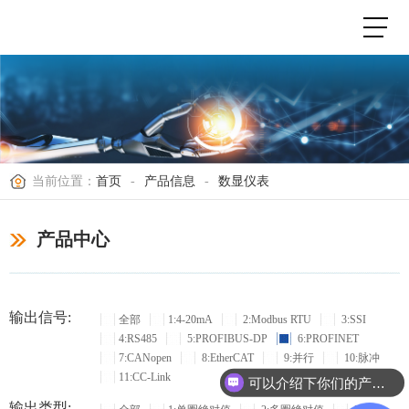
当前位置：
首页
-
产品信息
-
数显仪表
产品中心
输出信号:
全部
1:4-20mA
2:Modbus RTU
3:SSI
4:RS485
5:PROFIBUS-DP
6:PROFINET
7:CANopen
8:EtherCAT
9:并行
10:脉冲
11:CC-Link
可以介绍下你们的产品么？
输出类型: