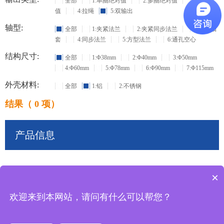
全部
1:单圈绝对值
2:多圈绝对值
3:增量
值
4:拉绳
5:双输出
轴型:
全部
1:夹紧法兰
2:夹紧同步法兰
3:盲孔轴
套
4:同步法兰
5:方型法兰
6:通孔空心
结构尺寸:
全部
1:Φ38mm
2:Φ40mm
3:Φ50mm
4:Φ60mm
5:Φ78mm
6:Φ90mm
7:Φ115mm
外壳材料:
全部
1:铝
2:不锈钢
结果（ 0 项）
产品信息
×
共
0
条记录
欢迎来到本网站，请问有什么可以帮您？