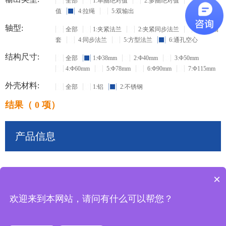
全部
1:单圈绝对值
2:多圈绝对值
3:增量
值
4:拉绳
5:双输出
轴型:
全部
1:夹紧法兰
2:夹紧同步法兰
3:盲孔轴
套
4:同步法兰
5:方型法兰
6:通孔空心
结构尺寸:
全部
1:Φ38mm
2:Φ40mm
3:Φ50mm
4:Φ60mm
5:Φ78mm
6:Φ90mm
7:Φ115mm
外壳材料:
全部
1:铝
2:不锈钢
结果（ 0 项）
产品信息
×
共
0
条记录
欢迎来到本网站，请问有什么可以帮您？