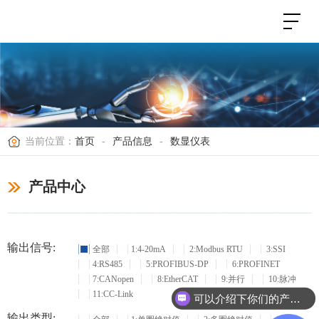
当前位置：
首页
-
产品信息
-
数显仪表
产品中心
输出信号:
全部
1:4-20mA
2:Modbus RTU
3:SSI
4:RS485
5:PROFIBUS-DP
6:PROFINET
7:CANopen
8:EtherCAT
9:并行
10:脉冲
11:CC-Link
可以介绍下你们的产品么？
输出类型: