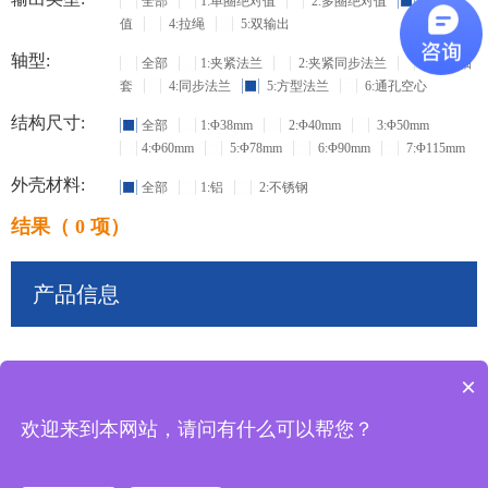
全部
1:单圈绝对值
2:多圈绝对值
3:增量
值
4:拉绳
5:双输出
轴型:
全部
1:夹紧法兰
2:夹紧同步法兰
3:盲孔轴
套
4:同步法兰
5:方型法兰
6:通孔空心
结构尺寸:
全部
1:Φ38mm
2:Φ40mm
3:Φ50mm
4:Φ60mm
5:Φ78mm
6:Φ90mm
7:Φ115mm
外壳材料:
全部
1:铝
2:不锈钢
结果（ 0 项）
产品信息
×
共
0
条记录
欢迎来到本网站，请问有什么可以帮您？