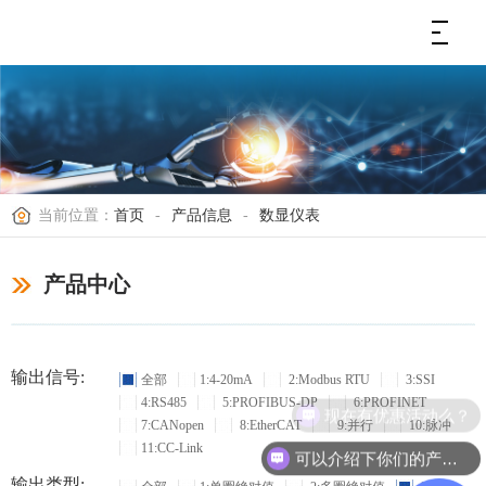
当前位置：
首页
-
产品信息
-
数显仪表
产品中心
输出信号:
全部
1:4-20mA
2:Modbus RTU
3:SSI
4:RS485
5:PROFIBUS-DP
6:PROFINET
现在有优惠活动么？
7:CANopen
8:EtherCAT
9:并行
10:脉冲
11:CC-Link
可以介绍下你们的产品么？
输出类型: