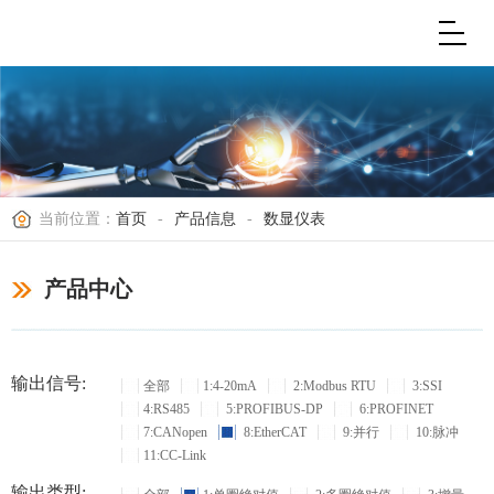
当前位置：
首页
-
产品信息
-
数显仪表
产品中心
输出信号:
全部
1:4-20mA
2:Modbus RTU
3:SSI
4:RS485
5:PROFIBUS-DP
6:PROFINET
7:CANopen
8:EtherCAT
9:并行
10:脉冲
11:CC-Link
输出类型: