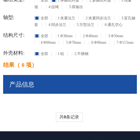
全部
1:单圈绝对值
2:多圈绝对值
3:增量
值
4:拉绳
5:双输出
轴型:
全部
1:夹紧法兰
2:夹紧同步法兰
3:盲孔轴
套
4:同步法兰
5:方型法兰
6:通孔空心
结构尺寸:
全部
1:Φ38mm
2:Φ40mm
3:Φ50mm
4:Φ60mm
5:Φ78mm
6:Φ90mm
7:Φ115mm
外壳材料:
全部
1:铝
2:不锈钢
结果（ 0 项）
产品信息
共
0
条记录