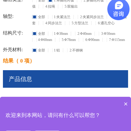
全部
1:单圈绝对值
2:多圈绝对值
3:增量
值
4:拉绳
5:双输出
轴型:
全部
1:夹紧法兰
2:夹紧同步法兰
3:盲孔轴
套
4:同步法兰
5:方型法兰
6:通孔空心
结构尺寸:
全部
1:Φ38mm
2:Φ40mm
3:Φ50mm
4:Φ60mm
5:Φ78mm
6:Φ90mm
7:Φ115mm
外壳材料:
全部
1:铝
2:不锈钢
结果（ 0 项）
产品信息
×
共
0
条记录
欢迎来到本网站，请问有什么可以帮您？