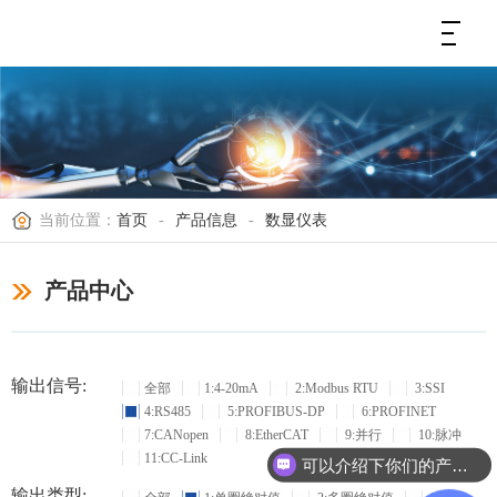
当前位置：
首页
-
产品信息
-
数显仪表
产品中心
输出信号:
全部
1:4-20mA
2:Modbus RTU
3:SSI
4:RS485
5:PROFIBUS-DP
6:PROFINET
7:CANopen
8:EtherCAT
9:并行
10:脉冲
11:CC-Link
可以介绍下你们的产品么？
输出类型: