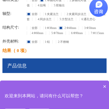
全部
1:单圈绝对值
2:多圈绝对值
3:增量
值
4:拉绳
5:双输出
轴型:
全部
1:夹紧法兰
2:夹紧同步法兰
3:盲孔轴
套
4:同步法兰
5:方型法兰
6:通孔空心
结构尺寸:
全部
1:Φ38mm
2:Φ40mm
3:Φ50mm
4:Φ60mm
5:Φ78mm
6:Φ90mm
7:Φ115mm
外壳材料:
全部
1:铝
2:不锈钢
结果（ 0 项）
产品信息
×
共
0
条记录
欢迎来到本网站，请问有什么可以帮您？