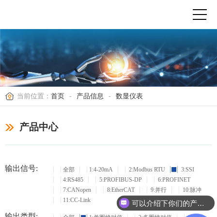
当前位置：
首页
-
产品信息
-
数显仪表
产品中心
输出信号:
全部
1:4-20mA
2:Modbus RTU
3:SSI
4:RS485
5:PROFIBUS-DP
6:PROFINET
7:CANopen
8:EtherCAT
9:并行
10:脉冲
11:CC-Link
可以介绍下你们的产品么？
输出类型: