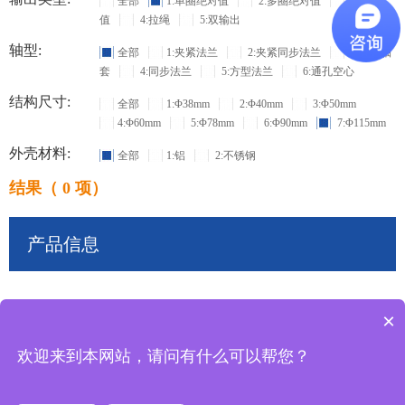
全部
1:单圈绝对值
2:多圈绝对值
3:增量
值
4:拉绳
5:双输出
轴型:
全部
1:夹紧法兰
2:夹紧同步法兰
3:盲孔轴
套
4:同步法兰
5:方型法兰
6:通孔空心
结构尺寸:
全部
1:Φ38mm
2:Φ40mm
3:Φ50mm
4:Φ60mm
5:Φ78mm
6:Φ90mm
7:Φ115mm
外壳材料:
全部
1:铝
2:不锈钢
结果（ 0 项）
产品信息
×
共
0
条记录
欢迎来到本网站，请问有什么可以帮您？