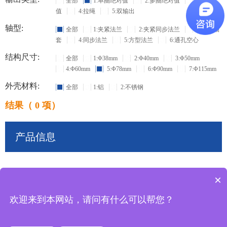
全部
1:单圈绝对值
2:多圈绝对值
3:增量
值
4:拉绳
5:双输出
轴型:
全部
1:夹紧法兰
2:夹紧同步法兰
3:盲孔轴
套
4:同步法兰
5:方型法兰
6:通孔空心
结构尺寸:
全部
1:Φ38mm
2:Φ40mm
3:Φ50mm
4:Φ60mm
5:Φ78mm
6:Φ90mm
7:Φ115mm
外壳材料:
全部
1:铝
2:不锈钢
结果（ 0 项）
产品信息
×
共
0
条记录
欢迎来到本网站，请问有什么可以帮您？