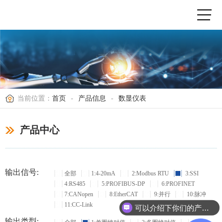
当前位置：
首页
-
产品信息
-
数显仪表
产品中心
输出信号:
全部
1:4-20mA
2:Modbus RTU
3:SSI
4:RS485
5:PROFIBUS-DP
6:PROFINET
7:CANopen
8:EtherCAT
9:并行
10:脉冲
11:CC-Link
可以介绍下你们的产品么？
输出类型: