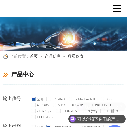
当前位置：
首页
-
产品信息
-
数显仪表
产品中心
输出信号:
全部
1:4-20mA
2:Modbus RTU
3:SSI
4:RS485
5:PROFIBUS-DP
6:PROFINET
现在有优惠活动么？
7:CANopen
8:EtherCAT
9:并行
10:脉冲
11:CC-Link
可以介绍下你们的产品么？
输出类型: