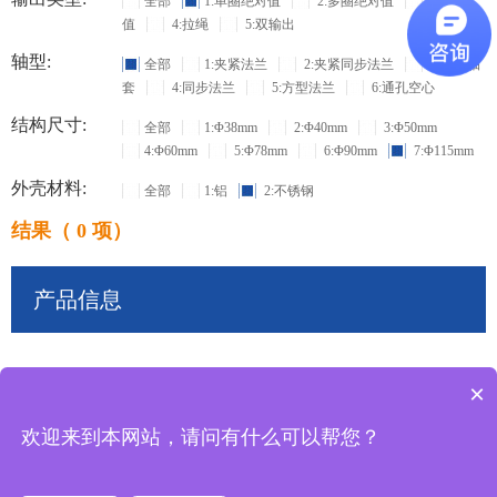
全部
1:单圈绝对值
2:多圈绝对值
3:增量
值
4:拉绳
5:双输出
轴型:
全部
1:夹紧法兰
2:夹紧同步法兰
3:盲孔轴
套
4:同步法兰
5:方型法兰
6:通孔空心
结构尺寸:
全部
1:Φ38mm
2:Φ40mm
3:Φ50mm
4:Φ60mm
5:Φ78mm
6:Φ90mm
7:Φ115mm
外壳材料:
全部
1:铝
2:不锈钢
结果（ 0 项）
产品信息
×
共
0
条记录
欢迎来到本网站，请问有什么可以帮您？