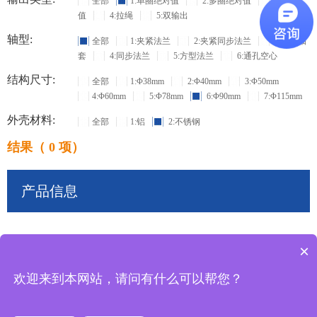
全部
1:单圈绝对值
2:多圈绝对值
3:增量
值
4:拉绳
5:双输出
轴型:
全部
1:夹紧法兰
2:夹紧同步法兰
3:盲孔轴
套
4:同步法兰
5:方型法兰
6:通孔空心
结构尺寸:
全部
1:Φ38mm
2:Φ40mm
3:Φ50mm
4:Φ60mm
5:Φ78mm
6:Φ90mm
7:Φ115mm
外壳材料:
全部
1:铝
2:不锈钢
结果（ 0 项）
产品信息
×
共
0
条记录
欢迎来到本网站，请问有什么可以帮您？