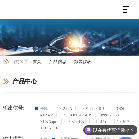
当前位置：
首页
-
产品信息
-
数显仪表
产品中心
输出信号:
全部
1:4-20mA
2:Modbus RTU
3:SSI
4:RS485
5:PROFIBUS-DP
6:PROFINET
7:CANopen
8:EtherCAT
9:并行
10:脉冲
11:CC-Link
现在有优惠活动么？
输出类型: