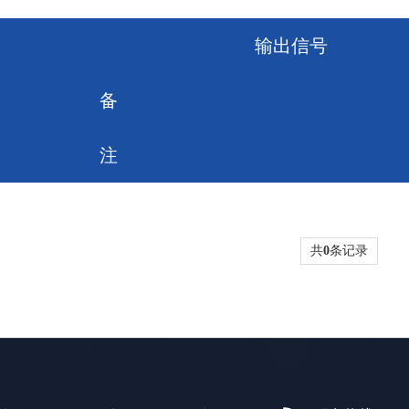
输出信号
备
注
共
0
条记录