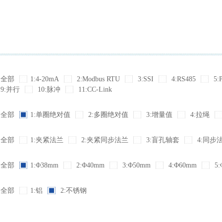
全部
1:4-20mA
2:Modbus RTU
3:SSI
4:RS485
5:
9:并行
10:脉冲
11:CC-Link
全部
1:单圈绝对值
2:多圈绝对值
3:增量值
4:拉绳
全部
1:夹紧法兰
2:夹紧同步法兰
3:盲孔轴套
4:同步
全部
1:Φ38mm
2:Φ40mm
3:Φ50mm
4:Φ60mm
5:
全部
1:铝
2:不锈钢