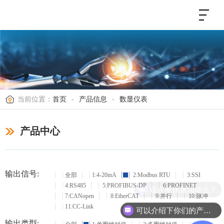
当前位置：
首页
-
产品信息
-
数显仪表
产品中心
输出信号:
全部
1:4-20mA
2:Modbus RTU
3:SSI
4:RS485
5:PROFIBUS-DP
6:PROFINET
现在有优惠活动么？
7:CANopen
8:EtherCAT
9:并行
10:脉冲
11:CC-Link
可以介绍下你们的产品么？
输出类型: