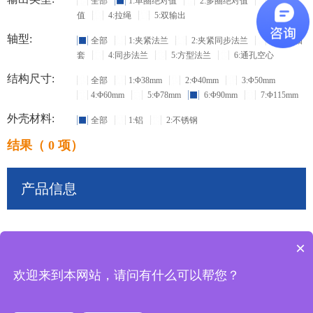
全部
1:单圈绝对值
2:多圈绝对值
3:增量
值
4:拉绳
5:双输出
轴型:
全部
1:夹紧法兰
2:夹紧同步法兰
3:盲孔轴
套
4:同步法兰
5:方型法兰
6:通孔空心
结构尺寸:
全部
1:Φ38mm
2:Φ40mm
3:Φ50mm
4:Φ60mm
5:Φ78mm
6:Φ90mm
7:Φ115mm
外壳材料:
全部
1:铝
2:不锈钢
结果（ 0 项）
产品信息
×
共
0
条记录
欢迎来到本网站，请问有什么可以帮您？