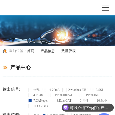
当前位置：
首页
-
产品信息
-
数显仪表
产品中心
输出信号:
全部
1:4-20mA
2:Modbus RTU
3:SSI
4:RS485
5:PROFIBUS-DP
6:PROFINET
7:CANopen
8:EtherCAT
9:并行
10:脉冲
11:CC-Link
可以介绍下你们的产品么？
输出类型: