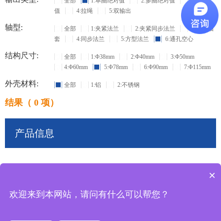
全部
1:单圈绝对值
2:多圈绝对值
3:增量
值
4:拉绳
5:双输出
轴型:
全部
1:夹紧法兰
2:夹紧同步法兰
3:盲孔轴
套
4:同步法兰
5:方型法兰
6:通孔空心
结构尺寸:
全部
1:Φ38mm
2:Φ40mm
3:Φ50mm
4:Φ60mm
5:Φ78mm
6:Φ90mm
7:Φ115mm
外壳材料:
全部
1:铝
2:不锈钢
结果（ 0 项）
产品信息
×
共
0
条记录
欢迎来到本网站，请问有什么可以帮您？