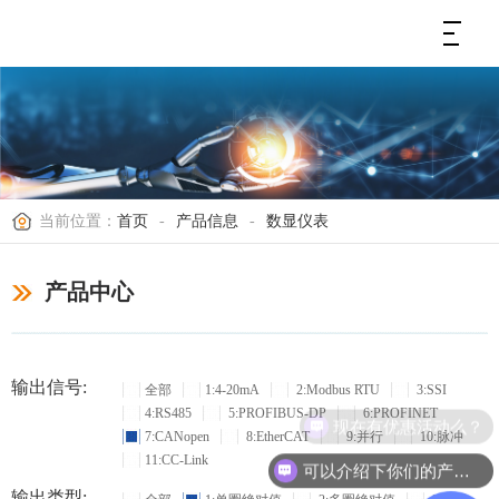
当前位置：
首页
-
产品信息
-
数显仪表
产品中心
输出信号:
全部
1:4-20mA
2:Modbus RTU
3:SSI
4:RS485
5:PROFIBUS-DP
6:PROFINET
现在有优惠活动么？
7:CANopen
8:EtherCAT
9:并行
10:脉冲
11:CC-Link
可以介绍下你们的产品么？
输出类型: