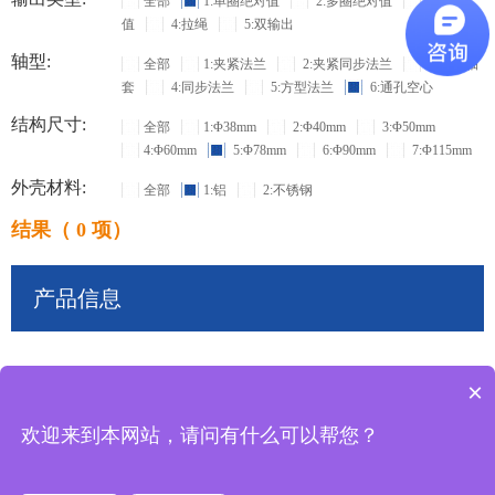
全部
1:单圈绝对值
2:多圈绝对值
3:增量
值
4:拉绳
5:双输出
轴型:
全部
1:夹紧法兰
2:夹紧同步法兰
3:盲孔轴
套
4:同步法兰
5:方型法兰
6:通孔空心
结构尺寸:
全部
1:Φ38mm
2:Φ40mm
3:Φ50mm
4:Φ60mm
5:Φ78mm
6:Φ90mm
7:Φ115mm
外壳材料:
全部
1:铝
2:不锈钢
结果（ 0 项）
产品信息
×
共
0
条记录
欢迎来到本网站，请问有什么可以帮您？