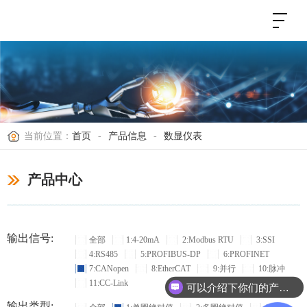
当前位置：
首页
-
产品信息
-
数显仪表
产品中心
输出信号:
全部
1:4-20mA
2:Modbus RTU
3:SSI
4:RS485
5:PROFIBUS-DP
6:PROFINET
7:CANopen
8:EtherCAT
9:并行
10:脉冲
11:CC-Link
可以介绍下你们的产品么？
输出类型: