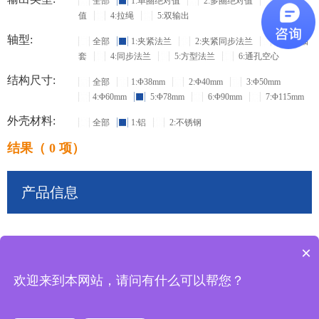
全部
1:单圈绝对值
2:多圈绝对值
3:增量
值
4:拉绳
5:双输出
轴型:
全部
1:夹紧法兰
2:夹紧同步法兰
3:盲孔轴
套
4:同步法兰
5:方型法兰
6:通孔空心
结构尺寸:
全部
1:Φ38mm
2:Φ40mm
3:Φ50mm
4:Φ60mm
5:Φ78mm
6:Φ90mm
7:Φ115mm
外壳材料:
全部
1:铝
2:不锈钢
结果（ 0 项）
产品信息
×
共
0
条记录
欢迎来到本网站，请问有什么可以帮您？