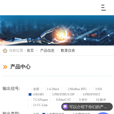
当前位置：
首页
-
产品信息
-
数显仪表
产品中心
输出信号:
全部
1:4-20mA
2:Modbus RTU
3:SSI
4:RS485
5:PROFIBUS-DP
6:PROFINET
7:CANopen
8:EtherCAT
9:并行
10:脉冲
11:CC-Link
可以介绍下你们的产品么？
输出类型: