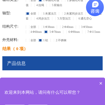
全部
1:单圈绝对值
2:多圈绝对值
3:增量
值
4:拉绳
5:双输出
轴型:
全部
1:夹紧法兰
2:夹紧同步法兰
3:盲孔轴
套
4:同步法兰
5:方型法兰
6:通孔空心
结构尺寸:
全部
1:Φ38mm
2:Φ40mm
3:Φ50mm
4:Φ60mm
5:Φ78mm
6:Φ90mm
7:Φ115mm
外壳材料:
全部
1:铝
2:不锈钢
结果（ 0 项）
产品信息
×
共
0
条记录
欢迎来到本网站，请问有什么可以帮您？