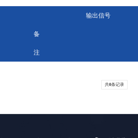
输出信号
备
注
共
0
条记录