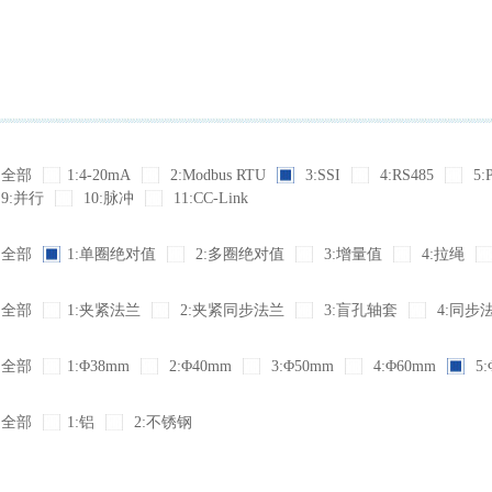
全部
1:4-20mA
2:Modbus RTU
3:SSI
4:RS485
5:
9:并行
10:脉冲
11:CC-Link
全部
1:单圈绝对值
2:多圈绝对值
3:增量值
4:拉绳
全部
1:夹紧法兰
2:夹紧同步法兰
3:盲孔轴套
4:同步
全部
1:Φ38mm
2:Φ40mm
3:Φ50mm
4:Φ60mm
5:
全部
1:铝
2:不锈钢