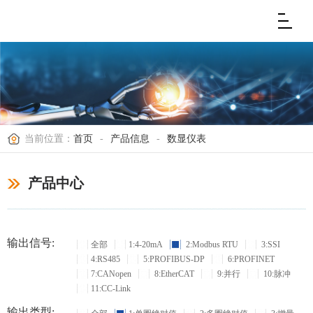
当前位置：
首页
-
产品信息
-
数显仪表
产品中心
输出信号:
全部
1:4-20mA
2:Modbus RTU
3:SSI
4:RS485
5:PROFIBUS-DP
6:PROFINET
7:CANopen
8:EtherCAT
9:并行
10:脉冲
11:CC-Link
输出类型: