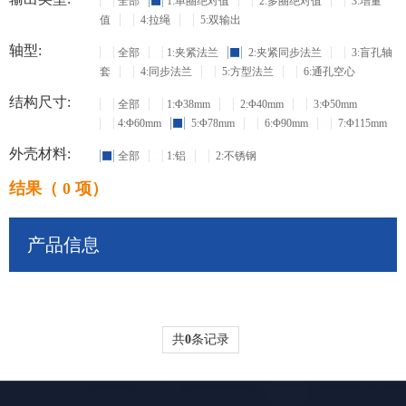
全部
1:单圈绝对值
2:多圈绝对值
3:增量
值
4:拉绳
5:双输出
轴型:
全部
1:夹紧法兰
2:夹紧同步法兰
3:盲孔轴
套
4:同步法兰
5:方型法兰
6:通孔空心
结构尺寸:
全部
1:Φ38mm
2:Φ40mm
3:Φ50mm
4:Φ60mm
5:Φ78mm
6:Φ90mm
7:Φ115mm
外壳材料:
全部
1:铝
2:不锈钢
结果（ 0 项）
产品信息
共
0
条记录